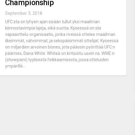
Championship
September 3, 2018
UFC:sta on lyhyen ajan sisään tullut yksi maailman
kiinnostavimpia lajeja, eikä suotta. Kyseessä on siis
vapaaottelu-organisaatio, jonka riveissä ottelee maailman
ilkeimmät, vahvimmat, ja sekopäisimmät ottelijat. Kyseessä
on miljardien arvoinen bisnes, jota pääosin pyörittää UFC:n
päämies, Dana White. Whiteä on kritisoitu usein ns. WWE:n
(showpaini) tyylisestä feikkaamisesta, jossa otteluiden
ympärillä...