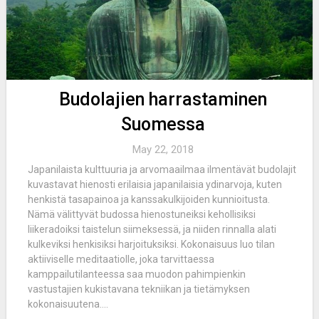
Budolajien harrastaminen
Suomessa
May 22, 2018
Japanilaista kulttuuria ja arvomaailmaa ilmentävät budolajit
kuvastavat hienosti erilaisia japanilaisia ydinarvoja, kuten
henkistä tasapainoa ja kanssakulkijoiden kunnioitusta.
Nämä välittyvät budossa hienostuneiksi kehollisiksi
liikeradoiksi taistelun siimeksessä, ja niiden rinnalla alati
kulkeviksi henkisiksi harjoituksiksi. Kokonaisuus luo tilan
aktiiviselle meditaatiolle, joka tarvittaessa
kamppailutilanteessa saa muodon pahimpienkin
vastustajien kukistavana tekniikan ja tietämyksen
kokonaisuutena....