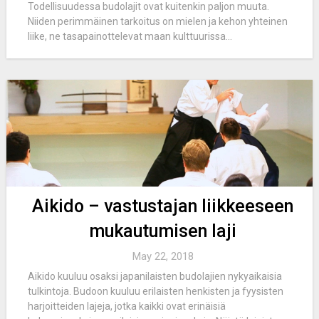
Todellisuudessa budolajit ovat kuitenkin paljon muuta.
Niiden perimmäinen tarkoitus on mielen ja kehon yhteinen
liike, ne tasapainottelevat maan kulttuurissa...
Aikido – vastustajan liikkeeseen
mukautumisen laji
May 22, 2018
Aikido kuuluu osaksi japanilaisten budolajien nykyaikaisia
tulkintoja. Budoon kuuluu erilaisten henkisten ja fyysisten
harjoitteiden lajeja, jotka kaikki ovat erinäisiä