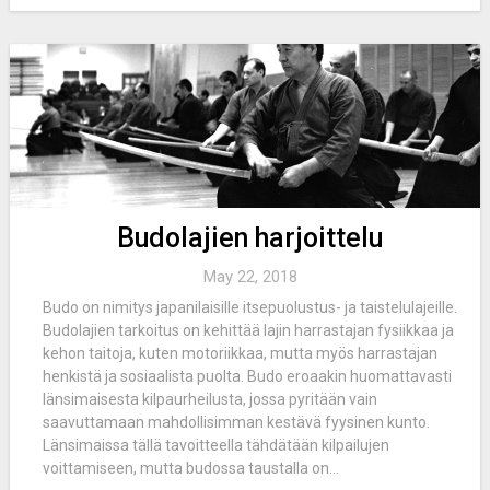
Budolajien harjoittelu
May 22, 2018
Budo on nimitys japanilaisille itsepuolustus- ja taistelulajeille.
Budolajien tarkoitus on kehittää lajin harrastajan fysiikkaa ja
kehon taitoja, kuten motoriikkaa, mutta myös harrastajan
henkistä ja sosiaalista puolta. Budo eroaakin huomattavasti
länsimaisesta kilpaurheilusta, jossa pyritään vain
saavuttamaan mahdollisimman kestävä fyysinen kunto.
Länsimaissa tällä tavoitteella tähdätään kilpailujen
voittamiseen, mutta budossa taustalla on...