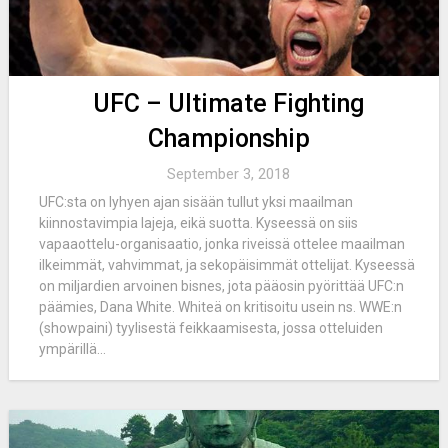
UFC – Ultimate Fighting
Championship
September 3, 2018
UFC:sta on lyhyen ajan sisään tullut yksi maailman
kiinnostavimpia lajeja, eikä suotta. Kyseessä on siis
vapaaottelu-organisaatio, jonka riveissä ottelee maailman
ilkeimmät, vahvimmat, ja sekopäisimmät ottelijat. Kyseessä
on miljardien arvoinen bisnes, jota pääosin pyörittää UFC:n
päämies, Dana White. Whiteä on kritisoitu usein ns. WWE:n
(showpaini) tyylisestä feikkaamisesta, jossa otteluiden
ympärillä...