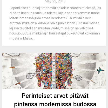
May 22, 2018
Japanilaiset budolajit menevät sekaisin monen mielessä, jos
ei näitä itsepuolustus- ja taistelulajeja sen tarkemmin tunne.
Miten ihmeessä judo eroaa kendosta? Tai mistä oikein
erottaa, mikä on aikidoa ja mikä puolestaan jujutsua? Missä
lajissa tavoitellaan mustaa vyötä, missä on ne valkoiset
housupuvut, ja minkä lajin harrastajat pukeutuvat kokonaan
mustiin? Missä...
Perinteiset arvot pitävät
pintansa modernissa budossa