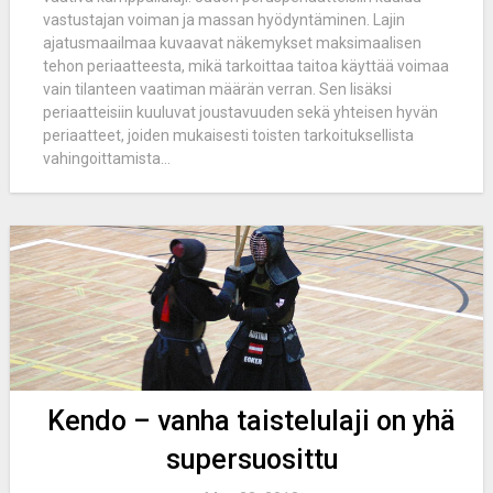
vastustajan voiman ja massan hyödyntäminen. Lajin
ajatusmaailmaa kuvaavat näkemykset maksimaalisen
tehon periaatteesta, mikä tarkoittaa taitoa käyttää voimaa
vain tilanteen vaatiman määrän verran. Sen lisäksi
periaatteisiin kuuluvat joustavuuden sekä yhteisen hyvän
periaatteet, joiden mukaisesti toisten tarkoituksellista
vahingoittamista...
Kendo – vanha taistelulaji on yhä
supersuosittu