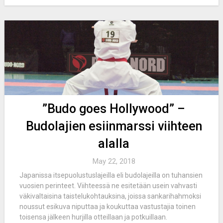
”Budo goes Hollywood” –
Budolajien esiinmarssi viihteen
alalla
May 22, 2018
Japanissa itsepuolustuslajeilla eli budolajeilla on tuhansien
vuosien perinteet. Viihteessä ne esitetään usein vahvasti
väkivaltaisina taistelukohtauksina, joissa sankarihahmoksi
noussut esikuva niputtaa ja koukuttaa vastustajia toinen
toisensa jälkeen hurjilla otteillaan ja potkuillaan.