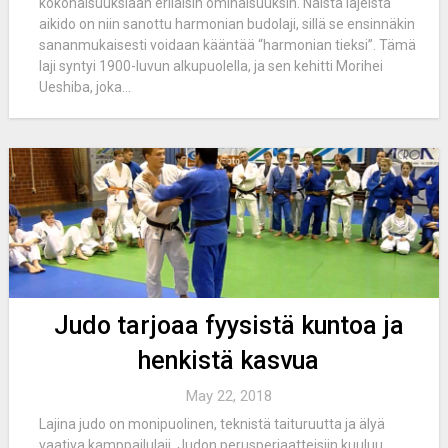
kokonaisuuksiaan erilaisin ominaisuuksin. Näistä lajeista
aikido on niin sanottu harmonian budolaji, sillä se ensinnäkin
sananmukaisesti voidaan kääntää “harmonian tieksi”. Tämä
laji syntyi 1900-luvun alkupuolella, ja sen kehitti Morihei
Ueshiba, joka...
Judo tarjoaa fyysistä kuntoa ja
henkistä kasvua
May 22, 2018
Lajina judo on monipuolinen, teknistä taituruutta ja älyä
vaativa kamppailulaji. Judon perusperiaatteisiin kuuluu