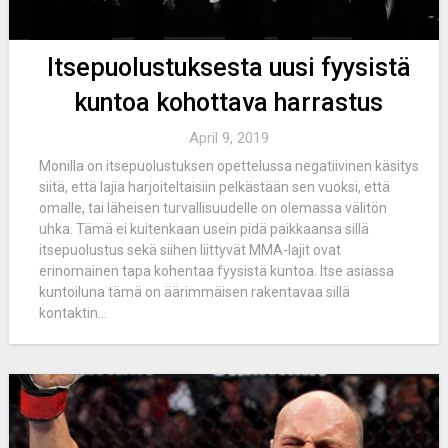
Itsepuolustuksesta uusi fyysistä
kuntoa kohottava harrastus
April 9, 2019
Monilla on itsepuolustuksen opettelussa negatiivinen käsitys
siitä, että lajia harjoiteltaisiin pelkästään sen vuoksi, että
omalle, tai läheisen turvallisuudelle on olemassa välitön
uhka. Tämä ei kuitenkaan usein pidä paikkaansa sillä
itsepuolustus sekä siihen liittyvät MMA-lajit ovat
erinomainen tapa kohentaa fyysistä kuntoa. Itse asiassa
kuntoiluna tämä on äärimmäisen rakentavaa sillä
kontaktin...