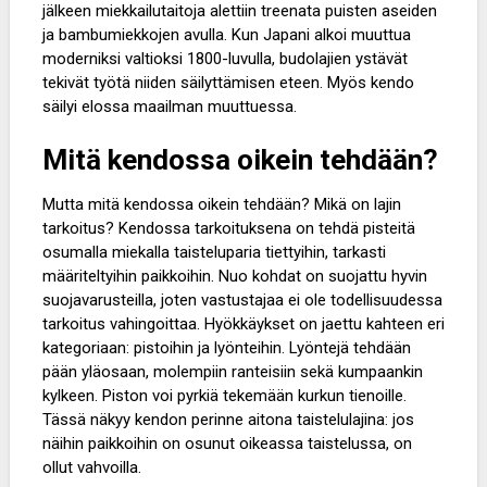
jälkeen miekkailutaitoja alettiin treenata puisten aseiden
ja bambumiekkojen avulla. Kun Japani alkoi muuttua
moderniksi valtioksi 1800-luvulla, budolajien ystävät
tekivät työtä niiden säilyttämisen eteen. Myös kendo
säilyi elossa maailman muuttuessa.
Mitä kendossa oikein tehdään?
Mutta mitä kendossa oikein tehdään? Mikä on lajin
tarkoitus? Kendossa tarkoituksena on tehdä pisteitä
osumalla miekalla taisteluparia tiettyihin, tarkasti
määriteltyihin paikkoihin. Nuo kohdat on suojattu hyvin
suojavarusteilla, joten vastustajaa ei ole todellisuudessa
tarkoitus vahingoittaa. Hyökkäykset on jaettu kahteen eri
kategoriaan: pistoihin ja lyönteihin. Lyöntejä tehdään
pään yläosaan, molempiin ranteisiin sekä kumpaankin
kylkeen. Piston voi pyrkiä tekemään kurkun tienoille.
Tässä näkyy kendon perinne aitona taistelulajina: jos
näihin paikkoihin on osunut oikeassa taistelussa, on
ollut vahvoilla.