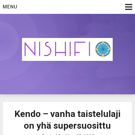
Skip
MENU
to
content
Itsepuolustus- ja taistelulajeja japanilaiseen tyyliin
Nishifi
Kendo – vanha taistelulaji
on yhä supersuosittu