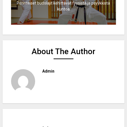
Perinteiset budolajit kehittävät fyysistä ja psyykkistä
kuntoa
About The Author
Admin