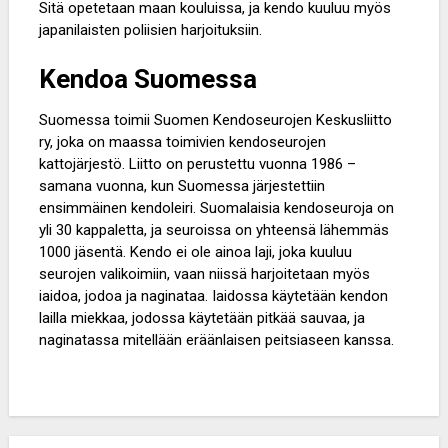
Sitä opetetaan maan kouluissa, ja kendo kuuluu myös
japanilaisten poliisien harjoituksiin.
Kendoa Suomessa
Suomessa toimii Suomen Kendoseurojen Keskusliitto
ry, joka on maassa toimivien kendoseurojen
kattojärjestö. Liitto on perustettu vuonna 1986 –
samana vuonna, kun Suomessa järjestettiin
ensimmäinen kendoleiri. Suomalaisia kendoseuroja on
yli 30 kappaletta, ja seuroissa on yhteensä lähemmäs
1000 jäsentä. Kendo ei ole ainoa laji, joka kuuluu
seurojen valikoimiin, vaan niissä harjoitetaan myös
iaidoa, jodoa ja naginataa. Iaidossa käytetään kendon
lailla miekkaa, jodossa käytetään pitkää sauvaa, ja
naginatassa mitellään eräänlaisen peitsiaseen kanssa.