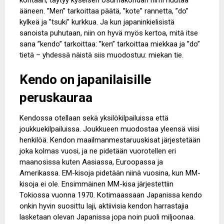
kohtaan, täytyy kyseisen osumakohdan nimi huutaa
ääneen. ”Men” tarkoittaa päätä, ”kote” rannetta, ”do”
kylkeä ja ”tsuki” kurkkua. Ja kun japaninkielisistä
sanoista puhutaan, niin on hyvä myös kertoa, mitä itse
sana ”kendo” tarkoittaa: ”ken” tarkoittaa miekkaa ja ”do”
tietä – yhdessä näistä siis muodostuu: miekan tie.
Kendo on japanilaisille
peruskauraa
Kendossa otellaan sekä yksilökilpailuissa että
joukkuekilpailuissa. Joukkueen muodostaa yleensä viisi
henkilöä. Kendon maailmanmestaruuskisat järjestetään
joka kolmas vuosi, ja ne pidetään vuorotellen eri
maanosissa kuten Aasiassa, Euroopassa ja
Amerikassa. EM-kisoja pidetään niinä vuosina, kun MM-
kisoja ei ole. Ensimmäinen MM-kisa järjestettiin
Tokiossa vuonna 1970. Kotimaassaan Japanissa kendo
onkin hyvin suosittu laji, aktiivisia kendon harrastajia
lasketaan olevan Japanissa jopa noin puoli miljoonaa.