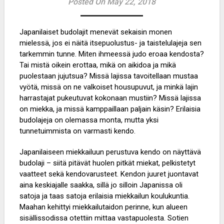
Posted On May 22, 2018
Japanilaiset budolajit menevät sekaisin monen
mielessä, jos ei näitä itsepuolustus- ja taistelulajeja sen
tarkemmin tunne. Miten ihmeessä judo eroaa kendosta?
Tai mistä oikein erottaa, mikä on aikidoa ja mikä
puolestaan jujutsua? Missä lajissa tavoitellaan mustaa
vyötä, missä on ne valkoiset housupuvut, ja minkä lajin
harrastajat pukeutuvat kokonaan mustiin? Missä lajissa
on miekka, ja missä kamppaillaan paljain käsin? Erilaisia
budolajeja on olemassa monta, mutta yksi
tunnetuimmista on varmasti kendo.
Japanilaiseen miekkailuun perustuva kendo on näyttävä
budolaji – siitä pitävät huolen pitkät miekat, pelkistetyt
vaatteet sekä kendovarusteet. Kendon juuret juontavat
aina keskiajalle saakka, sillä jo silloin Japanissa oli
satoja ja taas satoja erilaisia miekkailun koulukuntia.
Maahan kehittyi miekkailutaidon perinne, kun alueen
sisällissodissa otettiin mittaa vastapuolesta. Sotien