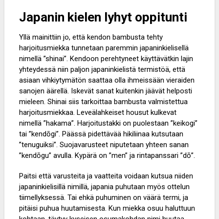
Japanin kielen lyhyt oppitunti
Yllä mainittiin jo, että kendon bambusta tehty
harjoitusmiekka tunnetaan paremmin japaninkielisellä
nimellä ”shinai”. Kendoon perehtyneet käyttävätkin lajin
yhteydessä niin paljon japaninkielistä termistöä, että
asiaan vihkiytymätön saattaa olla ihmeissään vieraiden
sanojen äärellä. Iskevät sanat kuitenkin jäävät helposti
mieleen. Shinai siis tarkoittaa bambusta valmistettua
harjoitusmiekkaa. Leveälahkeiset housut kulkevat
nimellä ”hakama”. Harjoitustakki on puolestaan ”keikogi”
tai ”kendōgi”. Päässä pidettävää hikiliinaa kutsutaan
”tenuguiksi”. Suojavarusteet niputetaan yhteen sanan
”kendōgu” avulla. Kypärä on ”men” ja rintapanssari ”dō”.
Paitsi että varusteita ja vaatteita voidaan kutsua niiden
japaninkielisillä nimillä, japania puhutaan myös ottelun
tiimellyksessä. Tai ehkä puhuminen on väärä termi, ja
pitäisi puhua huutamisesta. Kun miekka osuu haluttuun