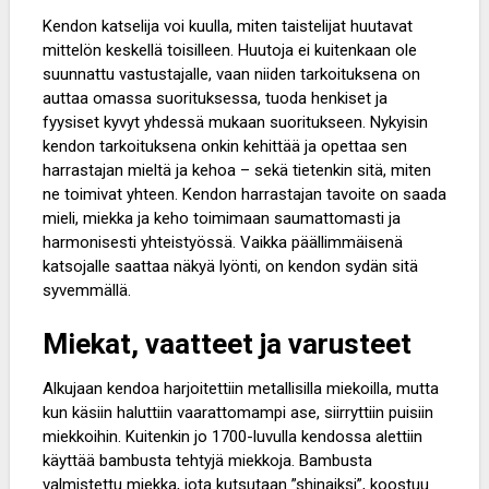
Kendon katselija voi kuulla, miten taistelijat huutavat
mittelön keskellä toisilleen. Huutoja ei kuitenkaan ole
suunnattu vastustajalle, vaan niiden tarkoituksena on
auttaa omassa suorituksessa, tuoda henkiset ja
fyysiset kyvyt yhdessä mukaan suoritukseen. Nykyisin
kendon tarkoituksena onkin kehittää ja opettaa sen
harrastajan mieltä ja kehoa – sekä tietenkin sitä, miten
ne toimivat yhteen. Kendon harrastajan tavoite on saada
mieli, miekka ja keho toimimaan saumattomasti ja
harmonisesti yhteistyössä. Vaikka päällimmäisenä
katsojalle saattaa näkyä lyönti, on kendon sydän sitä
syvemmällä.
Miekat, vaatteet ja varusteet
Alkujaan kendoa harjoitettiin metallisilla miekoilla, mutta
kun käsiin haluttiin vaarattomampi ase, siirryttiin puisiin
miekkoihin. Kuitenkin jo 1700-luvulla kendossa alettiin
käyttää bambusta tehtyjä miekkoja. Bambusta
valmistettu miekka, jota kutsutaan ”shinaiksi”, koostuu