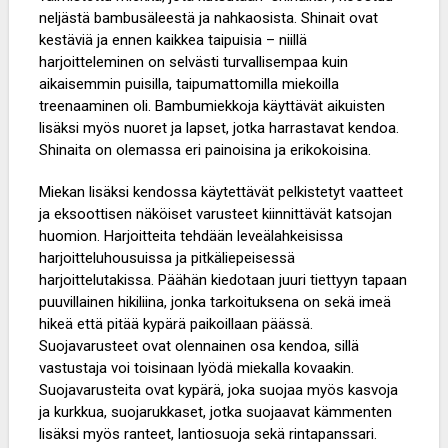
neljästä bambusäleestä ja nahkaosista. Shinait ovat
kestäviä ja ennen kaikkea taipuisia – niillä
harjoitteleminen on selvästi turvallisempaa kuin
aikaisemmin puisilla, taipumattomilla miekoilla
treenaaminen oli. Bambumiekkoja käyttävät aikuisten
lisäksi myös nuoret ja lapset, jotka harrastavat kendoa.
Shinaita on olemassa eri painoisina ja erikokoisina.
Miekan lisäksi kendossa käytettävät pelkistetyt vaatteet
ja eksoottisen näköiset varusteet kiinnittävät katsojan
huomion. Harjoitteita tehdään leveälahkeisissa
harjoitteluhousuissa ja pitkäliepeisessä
harjoittelutakissa. Päähän kiedotaan juuri tiettyyn tapaan
puuvillainen hikiliina, jonka tarkoituksena on sekä imeä
hikeä että pitää kypärä paikoillaan päässä.
Suojavarusteet ovat olennainen osa kendoa, sillä
vastustaja voi toisinaan lyödä miekalla kovaakin.
Suojavarusteita ovat kypärä, joka suojaa myös kasvoja
ja kurkkua, suojarukkaset, jotka suojaavat kämmenten
lisäksi myös ranteet, lantiosuoja sekä rintapanssari.